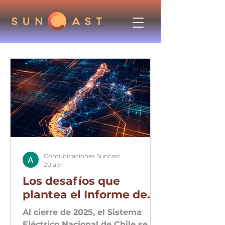
Comunicaciones Suncast
20 abr
Los desafíos que
plantea el Informe de
Cumplimiento 2025 del
Al cierre de 2025, el Sistema
Coordinador Eléctrico
Eléctrico Nacional de Chile se