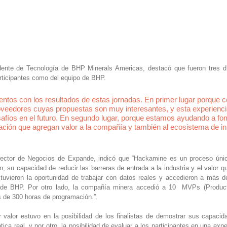
dente de Tecnología de BHP Minerals Americas, destacó que fueron tres d
articipantes como del equipo de BHP.
tos con los resultados de estas jornadas. En primer lugar porque 
veedores cuyas propuestas son muy interesantes, y esta experiencia
safíos en el futuro. En segundo lugar, porque estamos ayudando a fo
ción que agregan valor a la compañía y también al ecosistema de in
irector de Negocios de Expande, indicó que “Hackamine es un proceso únic
, su capacidad de reducir las barreras de entrada a la industria y el valor qu
s tuvieron la oportunidad de trabajar con datos reales y accedieron a más d
 de BHP. Por otro lado, la compañía minera accedió a 10  MVPs (Product
s de 300 horas de programación.”.
 valor estuvo en la posibilidad de los finalistas de demostrar sus capacida
ca real, y por otro, la posibilidad de evaluar a los participantes en una exper