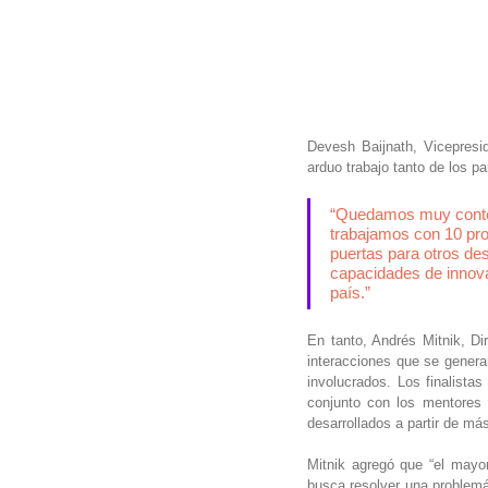
Devesh Baijnath, Vicepresi
arduo trabajo tanto de los p
“Quedamos muy conten
trabajamos con 10 pro
puertas para otros de
capacidades de innova
país.”
En tanto, Andrés Mitnik, D
interacciones que se generan
involucrados. Los finalista
conjunto con los mentores
desarrollados a partir de má
Mitnik agregó que “el mayor
busca resolver una problemáti