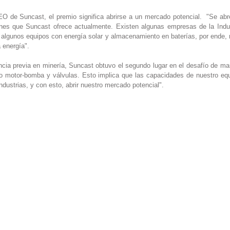
O de Suncast, el premio significa abrirse a un mercado potencial.  "Se ab
ones que Suncast ofrece actualmente. Existen algunas empresas de la Indus
algunos equipos con energía solar y almacenamiento en baterías, por ende, r
 energía".
ncia previa en minería, Suncast obtuvo el segundo lugar en el desafío de man
o motor-bomba y válvulas. Esto implica que las capacidades de nuestro eq
ndustrias, y con esto, abrir nuestro mercado potencial". 