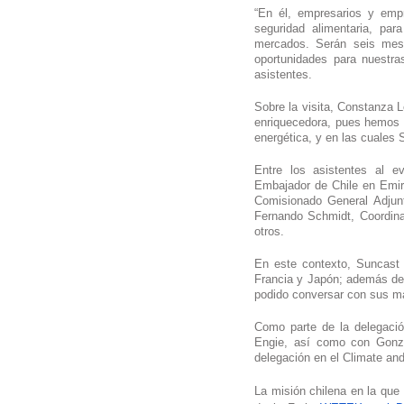
“En él, empresarios y empr
seguridad alimentaria, par
mercados. Serán seis mes
oportunidades para nuestra
asistentes.
Sobre la visita, Constanza
enriquecedora, pues hemos t
energética, y en las cuales S
Entre los asistentes al e
Embajador de Chile en Emir
Comisionado General Adjunt
Fernando Schmidt, Coordina
otros.
En este contexto, Suncast 
Francia y Japón; además de v
podido conversar con sus m
Como parte de la delegació
Engie, así como con Gonza
delegación en el Climate an
La misión chilena en la que