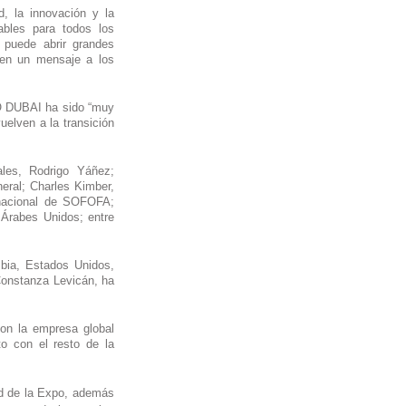
, la innovación y la 
bles para todos los 
uede abrir grandes 
en un mensaje a los 
O DUBAI ha sido “muy 
lven a la transición 
les, Rodrigo Yáñez; 
ral; Charles Kimber, 
nacional de SOFOFA; 
Árabes Unidos; entre 
bia, Estados Unidos, 
Constanza Levicán, ha 
on la empresa global 
 con el resto de la 
d de la Expo, además 