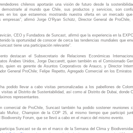
endedores chilenos aportarán una visión de futuro desde la sostenibilidad
a demostrarle al mundo que Chile, sus productos y servicios, son confia
es en los que estaremos mostrando nuestra oferta en un mercado que p
s empresas”, afirmó Jorge O’Ryan Schütz, Director General de ProChile, 
 Levicán, CEO y Fundadora de Suncast, afirmó que la experiencia en la EXP
enido la oportunidad de conocer de cerca las tendencias mundiales que envue
uncast tiene una participación relevante”. 
vento destacan el Subsecretario de Relaciones Económicas Internaciona
atos Árabes Unidos, Jorge Daccarett, quien también es el Comisionado Gene
o, quien es gerente de Asuntos Corporativos de Arauco, y Director Inter
dor General ProChile; Felipe Repetto, Agregado Comercial en los Emiratos 
ha podido llevar a cabo visitas personalizadas a los pabellones de Colom
isitas al Distrito de Sustentabilidad, así como al Distrito de Dubai, donde 
áximos representantes.
n comercial de ProChile, Suncast también ha podido sostener reuniones c
lo Muñoz, Champion de la COP 25, al mismo tiempo que participó junto
d Biodiversity Forum, que se llevó a cabo en el marco del mismo evento.
 participa Suncast se da en el marco de la Semana del Clima y Biodiversida