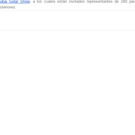
bai Solar Show
, a los cuales están invitados representantes de 180 paí
steriores.