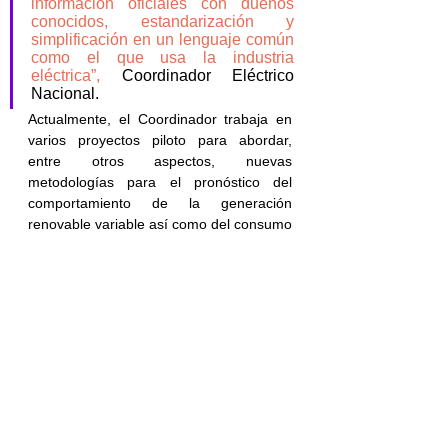
información oficiales con dueños 
conocidos, estandarización y 
simplificación en un lenguaje común 
como el que usa la industria 
eléctrica”, 
Coordinador Eléctrico 
Nacional.
Actualmente, el Coordinador trabaja en 
varios proyectos piloto para abordar, 
entre otros aspectos, nuevas 
metodologías para el pronóstico del 
comportamiento de la generación 
renovable variable así como del consumo 
eléctrico. “Tenemos un piloto de machine 
learning que busca predecir el 
comportamiento de la generación 
fotovoltaica durante el amanecer, 
relacionado con el control de rampas en 
la operación en tiempo real y el control 
de la frecuencia de la red eléctrica. El 
modelo fue probado y ahora estamos en 
la instancia de prueba del 
comportamiento en base a historia real 