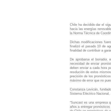
Chile ha decidido dar el sig
hacia las energías renovabl
la Norma Técnica de Coordi
Dichas modificaciones fuer
finalizó el pasado 10 de a
De aprobarse el borrador, e
necesidad de enviar pronóst
deben enviar a cada hora pa
resolución de estos mismos 
precisión de los pronóstico
máximo de error que no pue
Constanza Levicán, fundado
Sistema Eléctrico Nacional, 
“Suncast es una empresa que
años a entregar pronósticos
de Chile en pronósticos de e