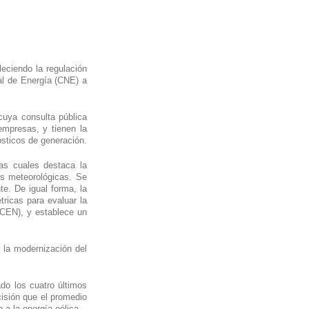
eciendo la regulación 
al de Energía (CNE) a 
 cuya
consulta pública 
mpresas, y tienen la 
finalidad de contribuir a garantizar el suministro confiable de energía limpia y elevar la calidad de los pronósticos de generación. 
as cuales destaca la 
s meteorológicas. Se 
e. De igual forma, la 
icas para evaluar la 
CEN), y establece un 
la modernización del 
do los cuatro últimos 
isión que el promedio 
 a la energía eólica.