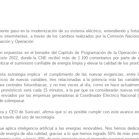
uiente paso en la modernización de su sistema eléctrico, extendiendo y fortal
es intermitentes, a través de los cambios realizados por la Comisión Nacion
nación y Operación.
on expuestas en el borrador del Capítulo de Programación de la Operación
gosto 2022, donde la CNE recibió más de 1.100 comentarios por parte de e
sta estrategia implica  el cumplimiento de las nuevas exigencias, entre l
icos de nuevas variables, tres relacionadas a la potencia más las variable
ra centrales fotovoltaicas, y no tres veces al día, como se hace actualment
pronósticos será cada 15 minutos, a la par que se considerarán nuevas métr
s enviados por las empresas generadoras al Coordinador Eléctrico Nacional (
de sobrepasar.
ra y CEO de Suncast, afirma que sí es posible cumplir con este avance en 
a través del uso de tecnología.
 aplica inteligencia artificial a las energías renovables. Nos hemos dedica
 de energía de alta calidad, gracias a lo que hemos logrado 50% de más prec
nergía solar, y hasta 30% de más precisión que el promedio nacional respecto