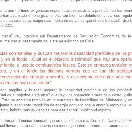
lena aún no tiene exigencias específicas respecto a la precisión en los pron
ue han avanzado en energías limpias también han debido sofisticar sus regulaci
ticiparse a estas exigencias mediante servicios que ofrece Suncast", dijo l
ni 2021.
 Mac-Clure, Ingeniero del Departamento de Regulación Económica de la
ad mejorar el desempeño del sistema eléctrico en Chile. 
ias son amplias y buscan mejorar la capacidad predictiva de los pr
, y en el fondo ¿Cuál es el objetivo sistémico? que hay una opera
 el fondo, el uso de combustibles fósiles. Esto se enmarca también en 
sterio, y en el fondo las distintas normas que se han ido trabaja
 convencional a energía renovable, y es evidente que entre más ene
xigencias para ese sector”
son amplias y buscan mejorar la capacidad predictiva de los pronóstic
uál es el objetivo sistémico? que hay una operación a más bajo costo, y dismi
Esto se enmarca también en la estrategia de flexibilidad del Ministerio, y en 
ando buscan esta transición de energía convencional a energía renovable, y 
stan, habrán más exigencias para ese sector”, explicó el experto.
ra Jornada Técnica Suncast que se realizó junto a la Comisión Nacional de Ene
cual llevaremos a cabo nuevas ediciones que informaremos oportunamente.