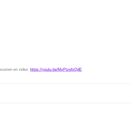
resumen en video: 
https://youtu.be/MxPtzefxQdE