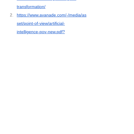
transformation/
https://www.avanade.com/-/media/as
set/point-of-view/artificial-
intelligence-pov-new.pdf?
la=en&ver=1&hash=7E40261939505
476242EA6B8BFA54671
https://arxiv.org/pdf/2001.00804.pdf
https://aisel.aisnet.org/cgi/viewconten
t.cgi?article=1136&context=thci
http://yadda.icm.edu.pl/baztech/elem
ent/bwmeta1.element.baztech-
2a0c0fe4-4bd3-4349-af8d-
65f68a742b91