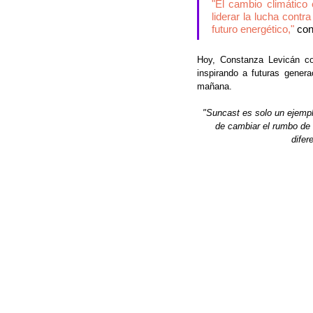
"El cambio climático
liderar la lucha cont
futuro energético,"
 co
Hoy, Constanza Levicán cont
inspirando a futuras gener
mañana.
"Suncast es solo un ejemp
de cambiar el rumbo de l
difer