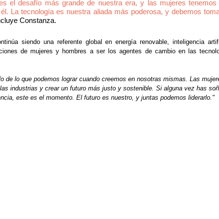
 es el desafío más grande de nuestra era, y las mujeres tenemos 
ra él. La tecnología es nuestra aliada más poderosa, y debemos tomar
ncluye Constanza.
inúa siendo una referente global en energía renovable, inteligencia artific
aciones de mujeres y hombres a ser los agentes de cambio en las tecnolog
lo de lo que podemos lograr cuando creemos en nosotras mismas. Las mujer
as industrias y crear un futuro más justo y sostenible. Si alguna vez has so
encia, este es el momento. El futuro es nuestro, y juntas podemos liderarlo."