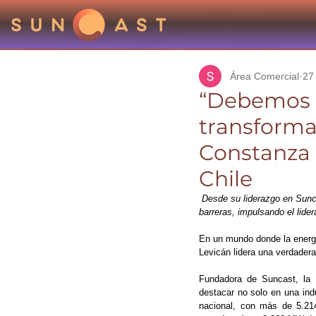
Área Comercial
27
“Debemos s
transforma
Constanza 
Chile
 Desde su liderazgo en Sun
barreras, impulsando el lide
En un mundo donde la energí
Levicán lidera una verdadera
Fundadora de Suncast, la e
destacar no solo en una indu
nacional, con más de 5.21