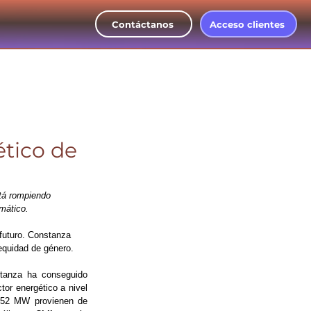
Contáctanos
Acceso clientes
ético de
tá rompiendo 
imático.
futuro. Constanza 
 equidad de género.
tanza ha conseguido 
or energético a nivel 
352 MW provienen de 