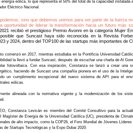
energía eólica, lo que representa el 50% del total de la capacidad instalada e
ador Eléctrico Nacional. 
 podemos, sino que debemos unirnos para ser parte de la fuerza mo
a oportunidad de liderar la transformación hacia un futuro más sos
021 recibió el prestigioso Premio Avonni en la categoría Mujer Em
osible que Suncast haya sido reconocida 
en la Revista Forbe
23 y 2024, dentro del TOP100 de las startups más importantes de Ch
to comenzó en 2017, mientras estudiaba en la Pontificia Universidad Católic
nibilidad la llevó a fundar Suncast, después de escuchar una charla de Al Gore 
olar fotovoltaica. Con esa inspiración, Constanza se lanzó a crear una s
gético, haciendo de Suncast una compañía pionera en el uso de la Inteligenci
ando un cumplimiento excepcional del nuevo sistema de API para el enví
trales eólicas.
mente alineada con la normativa vigente y la modernización de los siste
al.
, Constanza Levicán es miembro del Comité Consultivo para la actualiza
l Magíster de Energía de la Universidad Católica (UC), presidenta de Climat
ionales de alto impacto, como la COP26, el Foro Mundial de Jóvenes Líderes
 de Startups Tecnológicas y la Expo Dubai 2020.