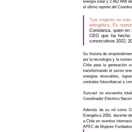
energía solar y 2.862 MW de 
el último reporte del Coordin
"Las mujeres no solo
energético. Es nuestr
Constanza, quien en 2
CEO que ha hecho p
consecutivos 2022, 20
Su historia de emprendimien
por la tecnología y la soste
Chile para la generación s
transformando el sector ener
energías renovables, logr
centrales fotovoltaicas y cen
Suncast se encuentra total
Coordinador Eléctrico Nacion
Además de su rol como CEO
Energética 2050, docente de
a Chile en eventos internac
APEC de Mujeres Fundadoras