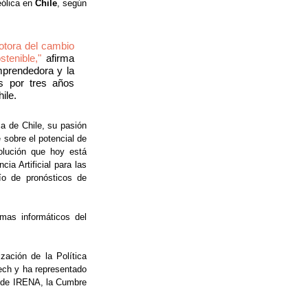
ólica en 
Chile
, según 
tora del cambio 
tenible,"
 afirma 
prendedora y la 
s por tres años 
ile.
a de Chile, su pasión 
sobre el potencial de 
olución que hoy está 
a Artificial para las 
o de pronósticos de 
mas informáticos del 
ción de la Política 
ech y ha representado 
 de IRENA, la Cumbre 