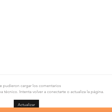
e pudieron cargar los comentarios
técnico. Intenta volver a conectarte o actualiza la página.
Actualizar
Atención PMGD: Suncast
Réco
abordará implementación
Chil