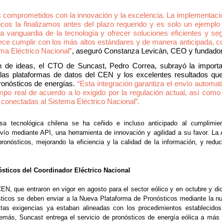
comprometidos con la innovación y la excelencia. La implementación
icos la finalizamos antes del plazo requerido y es solo un ejemplo
la vanguardia de la tecnología y ofrecer soluciones eficientes y se
lece cumplir con los más altos estándares y de manera anticipada, co
ma Eléctrico Nacional”
, aseguró Constanza Levicán, CEO y fundado
de ideas, el CTO de Suncast, Pedro Correa, subrayó la importan
las plataformas de datos del CEN y los excelentes resultados que 
ronósticos de energías. 
“Esta integración garantiza el envío automati
mpo real de acuerdo a lo exigido por la regulación actual, así como 
 conectadas al Sistema Eléctrico Nacional”.
a tecnológica chilena se ha ceñido e incluso anticipado al cumplimient
vío mediante API, una herramienta de innovación y agilidad a su favor. La A
ronósticos, mejorando la eficiencia y la calidad de la información, y reduc
sticos del Coordinador Eléctrico Nacional
EN, que entraron en vigor en agosto para el sector eólico y en octubre y dic
ósticos se deben enviar a la Nueva Plataforma de Pronósticos mediante la nu
stas exigencias ya estaban alineadas con los procedimientos establecidos
demás, Suncast entrega el servicio de pronósticos de energía eólica a más