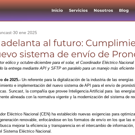
Inicio
Servicios
Nosotros
Blog
uncast
30 ene 2025
 adelanta al futuro: Cumplimi
nuevo sistema de envío de Pron
r eólico y octubre-diciembre para el solar, el Coordinador Eléctrico Nacional
do la entrega mediante API y SFTP en paralelo para un manejo más eficiente 
o de 2025.- 
Un referente para la digitalización de la industria de las energías
imiento e implementación del nuevo sistema de API para el envío de pronósti
icas. Suncast, la compañía que provee Inteligencia Artificial para  
las energía
mente alineada con la normativa vigente y la modernización del sistema de re
ador Eléctrico Nacional (CEN) ha establecido nuevas exigencias para optimizar
 generación renovable, enfocándose en los formatos de envío en los que las
busca mejorar la eficiencia y transparencia en el intercambio de información,
el Sistema Eléctrico Nacional.