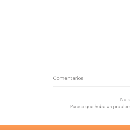
Comentarios
No s
Parece que hubo un problema 
Los desafíos que plantea
el Informe de