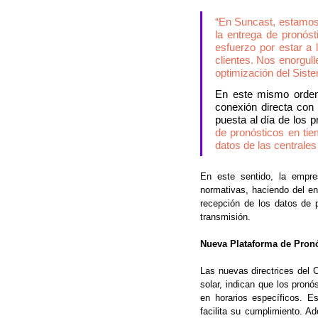
“En Suncast, estamos 
la entrega de pronóst
esfuerzo por estar a 
clientes. Nos enorgul
optimización del Siste
En este mismo orden 
conexión directa con 
puesta al día de los p
de pronósticos en tie
datos de las centrales
En este sentido, la empres
normativas, haciendo del en
recepción de los datos de p
transmisión.
Nueva Plataforma de Pronó
Las nuevas directrices del C
solar, indican que los pron
en horarios específicos. E
facilita su cumplimiento. A