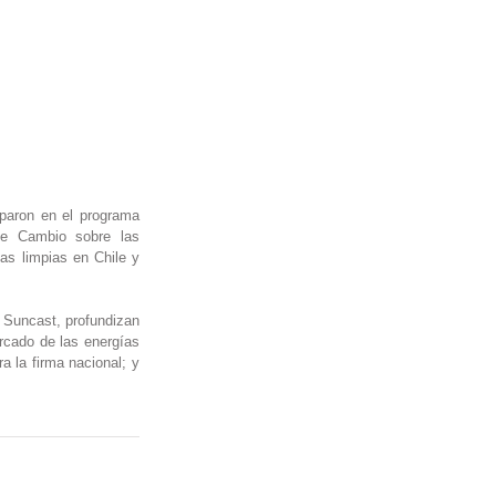
, Constanza Levicán, junto a su Ingeniero Machine Learning, Pedro Correa, participaron en el programa 
e Cambio sobre las 
as limpias en Chile y 
 Suncast, profundizan 
rcado de las energías 
 la firma nacional; y 