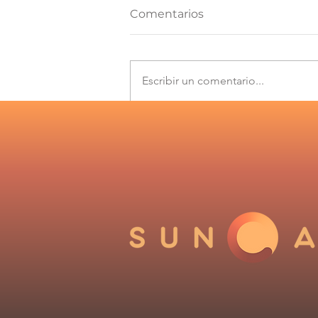
Comentarios
Escribir un comentario...
Los desafíos que plantea
el Informe de
Cumplimiento 2025 del
Coordinador Eléctrico
Nacional