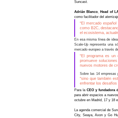
Suncast.
Adrián Blanco
, 
Head of L
como facilitador del aterriz
“El mercado español 
como B2C, destacando a
el ecosistema, actualm
En esa misma línea de idea
Scale-Up representa una só
mercado europeo a través d
“El programa es un e
promueve soluciones e
nuevos motores de cre
Sobre las 14 empresas p
“sino que también es
enfrentar los desafíos
Para la 
CEO y fundadora d
para abrir espacios a nuevo
octubre en Madrid, 17 y 18 e
La agenda comercial de Sun
City, Seaya, Axon y Go Hub