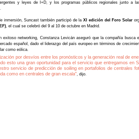
rgentes y leyes de I+D, y los programas públicos regionales junto a las
. 
 inmersión, Suncast también participó de la 
XI edición del Foro Solar 
or
EF)
, el cual se celebró del 9 al 10 de octubre en Madrid.
 un exitoso networking, Constanza Levicán aseguró que la compañía busca 
ercado español, dado el liderazgo del país europeo en términos de crecimien
lar como eólica.
zación por desvíos entre los pronósticos y la generación real de ene
ndo esto una gran oportunidad para el servicio que entregamos en S
ro servicio de predicción de soiling en portafolios de centrales foto
uida como en centrales de gran escala”
, 
dijo.