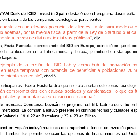
ATAM Desk de ICEX Invest-in-Spain
 destacó que el programa desempeña u
aje en España de las compañías tecnológicas participantes.
cuenta con un elevado potencial de clientes, tanto para modelos 
demás, por la mejora fiscal a partir de la Ley de Startups o el capi
ente a través de distintas iniciativas públicas”
, dijo.
s,
 Fazia Pusterla
, representante del 
BID en Europa
, coincidió en que el p
lida colaboración entre Latinoamérica y Europa, permitiendo a startups in
e España.
jemplo de la misión del BID Lab y como hub de innovación para 
n etapa temprana con potencial de beneficiar a poblaciones vulner
cimiento sostenible”
, añadió.
articipantes, 
Fazia Pusterla
tán comprometidas con causas sociales y ambientales, lo que es f
 globales y fomentar su expansión internacional”
.
e  Suncast, Constanza Levicán
, el programa del 
BID Lab
 se convirtió en 
s mercados. La compañía estuvo presente en distintas fechas y ciudades espa
n Valencia, 19 al 22 en Barcelona y 22 al 23 en Bilbao. 
cast en España incluyó r
euniones con importantes fondos de inversión priva
. También les permitió conocer las opciones de financiamientos del Gobi