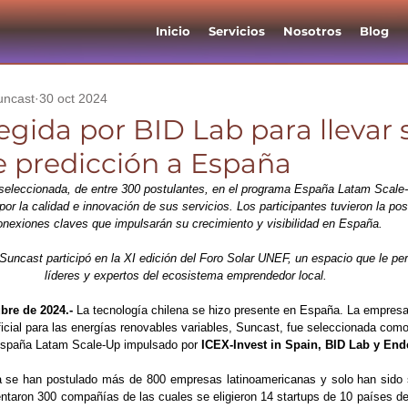
Inicio
Servicios
Nosotros
Blog
uncast
30 oct 2024
egida por BID Lab para llevar 
de predicción a España
seleccionada, de entre 300 postulantes, en el programa España Latam Scale-
r la calidad e innovación de sus servicios. Los participantes tuvieron la posi
onexiones claves que impulsarán su crecimiento y visibilidad en España.
Suncast participó en la XI edición del Foro Solar UNEF, un espacio que le per
líderes y expertos del ecosistema emprendedor local.
bre de 2024.- 
La tecnología chilena se hizo presente en España. La empres
ificial para las energías renovables variables, Suncast, fue seleccionada como 
España Latam Scale-Up impulsado por 
ICEX-Invest in Spain, BID Lab y End
ma se han postulado más de 800 empresas latinoamericanas y solo han sido 
entaron 300 compañías de las cuales se eligieron 14 startups de 10 países de la