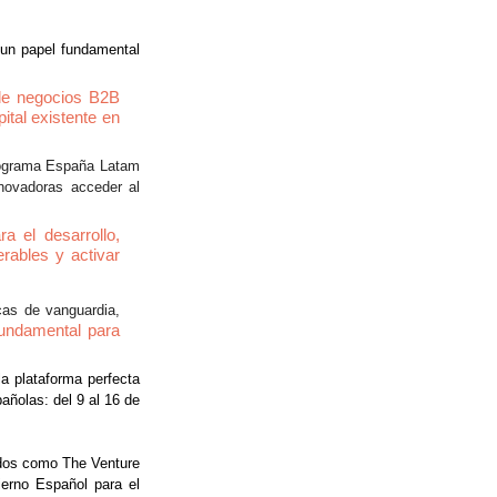
n papel fundamental 
de negocios B2B 
tal existente en 
rograma España Latam 
novadoras acceder al 
el desarrollo, 
ables y activar 
 dijo que no solo aportan soluciones tecnológicas de vanguardia, 
undamental para 
la plataforma perfecta 
ñolas: del 9 al 16 de 
dos como The Venture 
erno Español para el 