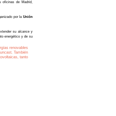
 oficinas de Madrid, 
ganizado por la 
Unión 
extender su alcance 
y 
to energético y de su 
rgías renovables 
uncast. También 
voltaicas, tanto 