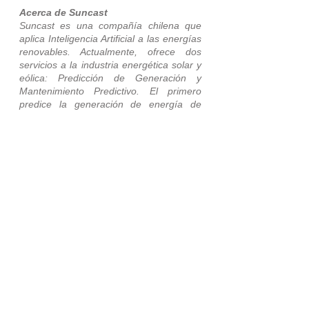
Acerca de Suncast
Suncast es una compañía chilena que 
aplica Inteligencia Artificial a las energías 
renovables. Actualmente, ofrece dos 
servicios a la industria energética solar y 
eólica: Predicción de Generación y 
Mantenimiento Predictivo. El primero 
predice la generación de energía de 
plantas fotovoltaicas y eólicas con 
modelos de alta precisión para cumplir 
con la normativa de Chile y México. El 
segundo predice cuándo y cuántas veces 
se debe realizar la limpieza de los 
paneles fotovoltaicos para optimizar 
costos y automatizar procesos de 
operación y mantenimiento. Suncast 
nace en diciembre 2017 y actualmente 
cuenta con acuerdos comerciales con 
empresas de la industria de la energía 
superando los 1.261 MW en prestación 
de servicios. La compañía cuenta con un 
acuerdo con ABB e importantes clientes 
como Engie y EDF Renewables. Ha 