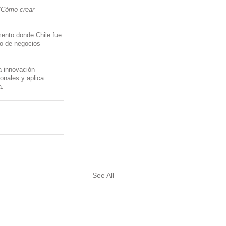
“Cómo crear 
mento donde Chile fue 
lo de negocios 
a innovación 
onales y aplica 
a.
See All