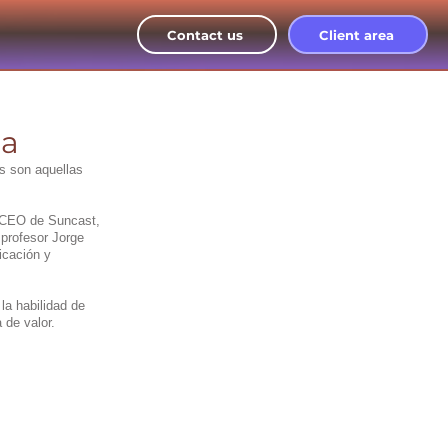
Contact us
Client area
ca
s son aquellas 
, CEO de Suncast, 
profesor Jorge 
cación y 
la habilidad de 
 de valor.