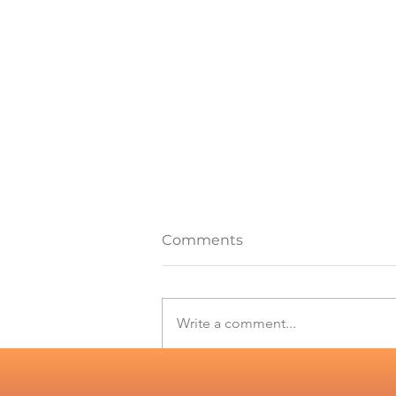
Comments
Write a comment...
Solar and wind records in
Chile drive the need for