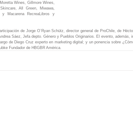
 Moretta Wines, Gillmore Wines, 
 Skincare, All Green, Miwawa, 
a y Macarena RecreaLibros y 
rticipación de Jorge O´Ryan Schütz, director general de ProChile, de Héctor
drea Sáez, Jefa depto. Género y Pueblos Originarios. El evento, además, in
 cargo de Diego Cruz experto en marketing digital; y un ponencia sobre ¿Cóm
Rubke Fundador de HBGBR América.