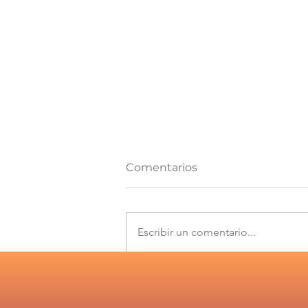
Comentarios
Escribir un comentario...
Los desafíos que plantea
el Informe de
Cumplimiento 2025 del