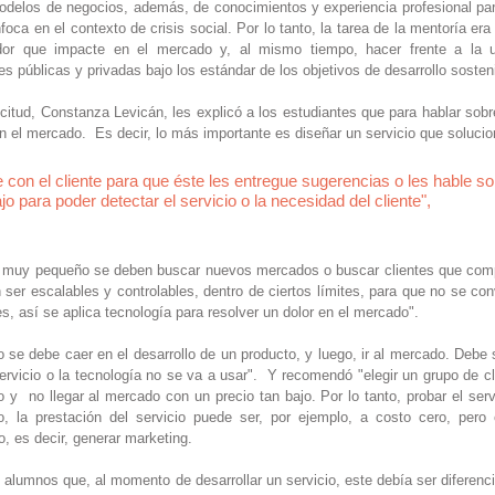
odelos de negocios, además, de conocimientos y experiencia profesional para 
oca en el contexto de crisis social. Por lo tanto, la tarea de la mentoría era 
or que impacte en el mercado y, al mismo tiempo, hacer frente a la u
es públicas y privadas bajo los estándar de los objetivos de desarrollo sosten
icitud, Constanza Levicán, les explicó a los estudiantes que para hablar sob
en el mercado.  Es decir, lo más importante es diseñar un servicio que solucion
 con el cliente para que éste les entregue sugerencias o les hable so
ajo para poder detectar el servicio o la necesidad del cliente",
s muy pequeño se deben buscar nuevos mercados o buscar clientes que com
ser escalables y controlables, dentro de ciertos límites, para que no se con
s, así se aplica tecnología para resolver un dolor en el mercado". 
e debe caer en el desarrollo de un producto, y luego, ir al mercado. Debe se
ervicio o la tecnología no se va a usar".  Y recomendó "elegir un grupo de c
o y  no llegar al mercado con un precio tan bajo. Por lo tanto, probar el serv
, la prestación del servicio puede ser, por ejemplo, a costo cero, pero c
o, es decir, generar marketing. 
s alumnos que, al momento de desarrollar un servicio, este debía ser diferenc