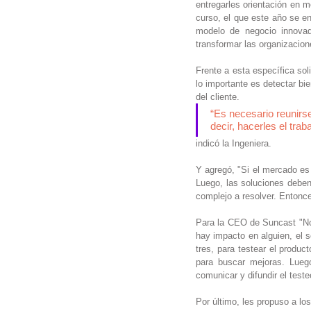
entregarles orientación en m
curso, el que este año se enf
modelo de negocio innovad
transformar las organizacion
Frente a esta específica sol
lo importante es detectar bi
del cliente.
“Es necesario reunirse
decir, hacerles el trab
indicó la Ingeniera. 
Y agregó, "Si el mercado e
Luego, las soluciones deben 
complejo a resolver. Entonce
Para la CEO de Suncast "No s
hay impacto en alguien, el s
tres, para testear el product
para buscar mejoras. Luego
comunicar y difundir el teste
Por último, les propuso a lo