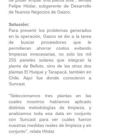
de poder limpiar una planta sola”, señala 
Felipe Hödar, subgerente de Desarrollo 
de Nuevos Negocios de Gasco.
Solución:
Para prevenir los problemas generados 
en la operación, Gasco se dio a la tarea 
de buscar proveedores que le 
permitieran ahorrar costos evitando 
limpiezas innecesarias, no sólo los mil 
255 paneles solares que integran la 
planta de Belloto, sino de las otras dos 
plantas El Huique y Tarapacá, también en 
Chile. Aquí fue donde conocieron a 
Suncast.
“Seleccionamos tres plantas en las 
cuales nosotros habíamos aplicado 
distintas metodologías de limpieza, y 
analizamos toda esa data en conjunto 
con Suncast para ver cuáles fueron 
nuestras medidas reales de limpieza y en 
conjunto”, relata Hödar.