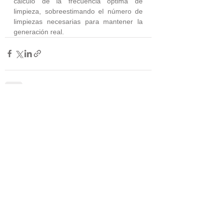
cálculo de la frecuencia óptima de 
limpieza, sobreestimando el número de 
limpiezas necesarias para mantener la 
generación real.
Ver todo
Entradas relacionadas